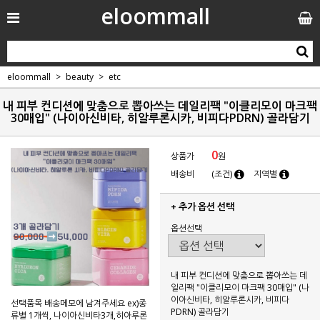
eloommall
eloommall
beauty
etc
내 피부 컨디션에 맞춤으로 뽑아쓰는 데일리팩 "이클리모이 마크팩
30매입" (나이아신비타, 히알루론시카, 비피다PDRN) 골라담기
0
상품가
원
배송비
(조건)
지역별
+ 추가 옵션 선택
옵션선택
내 피부 컨디션에 맞춤으로 뽑아쓰는 데
일리팩 "이클리모이 마크팩 30매입" (나
이아신비타, 히알루론시카, 비피다
선택품목 배송메모에 남겨주세요 ex)종
PDRN) 골라담기
류별 1개씩, 나이아신비타3개,히아루론