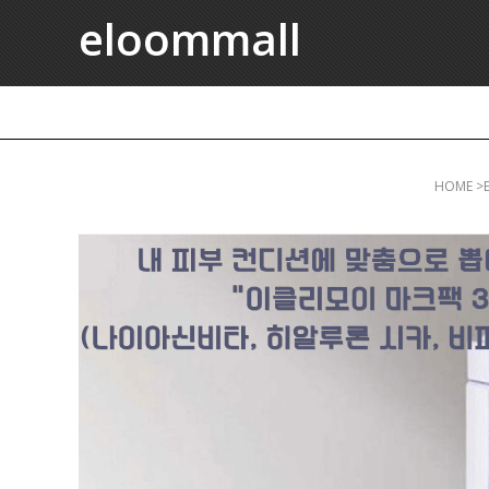
eloommall
HOME
>