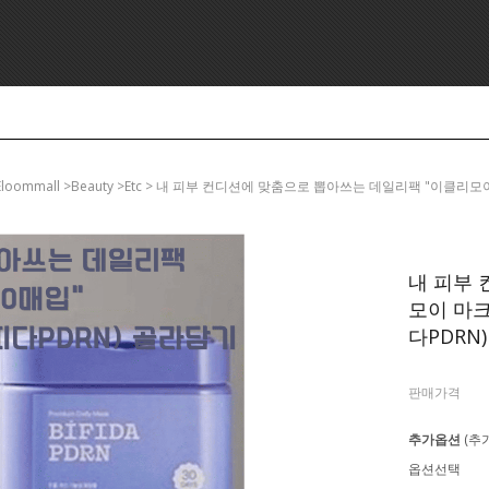
eloommall >beauty >etc > 내 피부 컨디션에 맞춤으로 뽑아쓰는 데일리팩 "이클
내 피부
모이 마크
다PDRN
판매가격
추가옵션
(추
옵션선택