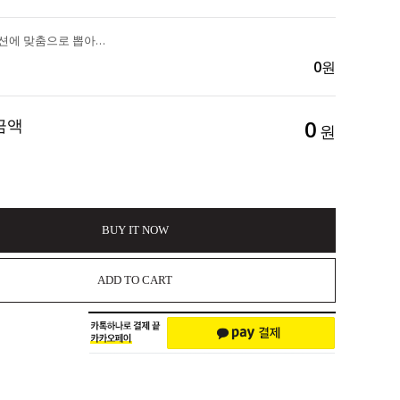
내 피부 컨디션에 맞춤으로 뽑아쓰는 데일리팩 "이클리모이 마크팩 30매입" (나이아신비타, 히알루론시카, 비피다PDRN) 골라담기
0
원
금액
0
원
BUY IT NOW
ADD TO CART