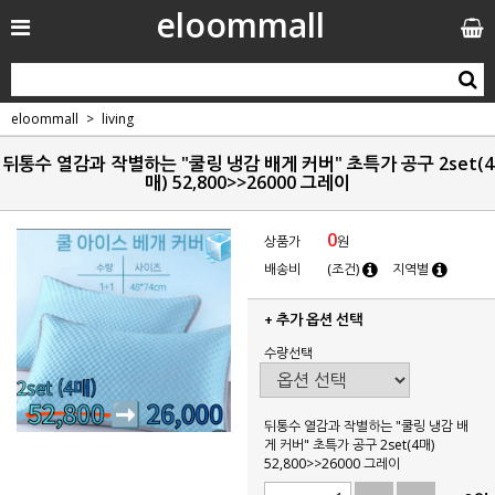
eloommall
eloommall
living
뒤통수 열감과 작별하는 "쿨링 냉감 배게 커버" 초특가 공구 2set(4
매) 52,800>>26000 그레이
0
상품가
원
배송비
(조건)
지역별
+ 추가 옵션 선택
수량선택
뒤통수 열감과 작별하는 "쿨링 냉감 배
게 커버" 초특가 공구 2set(4매)
52,800>>26000 그레이