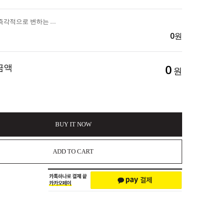
얼굴라인이 즉각적으로 변하는 리프팅 끝판왕 "DA99 리프팅 토너150ml" 3개구매시 리프팅마스크 1EA증정 102,000>>59,000
0
원
금액
0
원
BUY IT NOW
ADD TO CART