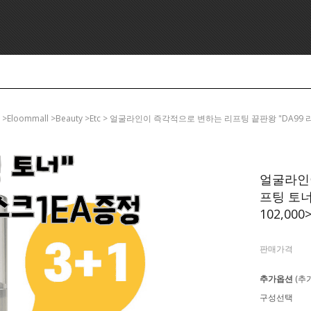
>eloommall >beauty >etc > 얼굴라인이 즉각적으로 변하는 리프팅 끝판왕 "DA99 
얼굴라인이
프팅 토너
102,000
판매가격
추가옵션
(추
구성선택