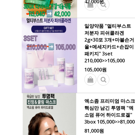
42,000원
일양약품 "멀티부스트
저분자 피쉬콜라겐
2g×30포 3개+마블손거
울+메세지카드+손잡이
패키지" 3set
210,000>>105,000
105,000원
엑소좀 프리미엄 마스크
핵심만 남긴 투명팩 "엑
소덤 퓨어 하이드로겔"
3box 105,000>>81,000
81,000원