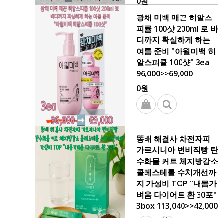
0원
광채 미백 매끈 히알스
피큘 100샷 200ml 로 바
디까지 확실하게 하는
여름 준비 "아윌미백 히
알스피큘 100샷" 3ea
96,000>>69,000
0원
똥배 해결사 차전자피
가르시니아 변비직빵 탄
수화물 커트 체지방감소
콜레스테롤 수치개선까
지 가성비 TOP "내몸가
벼움 다이어트 환 30포"
3box 113,040>>42,000