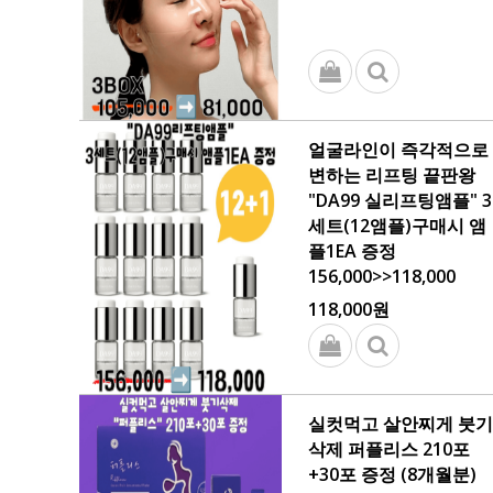
얼굴라인이 즉각적으로
변하는 리프팅 끝판왕
"DA99 실리프팅앰플" 3
세트(12앰플)구매시 앰
플1EA 증정
156,000>>118,000
118,000원
실컷먹고 살안찌게 붓기
삭제 퍼플리스 210포
+30포 증정 (8개월분)