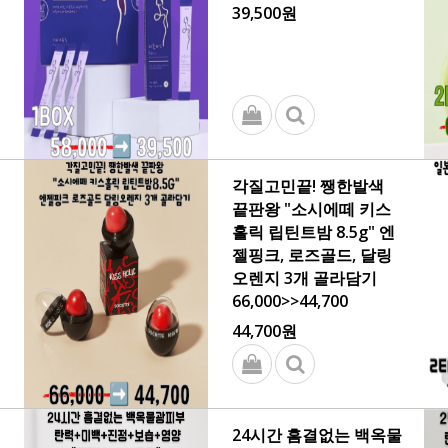
39,500원
각질고민끝! 쨍한발색
끝판왕 "소시에떼 키스
홀릭 립틴트밤 8.5g" 엔
젤핑크, 로즈골드, 달링
오렌지 3개 골라담기
66,000>>44,700
44,700원
24시간 흠결없는 백옥물