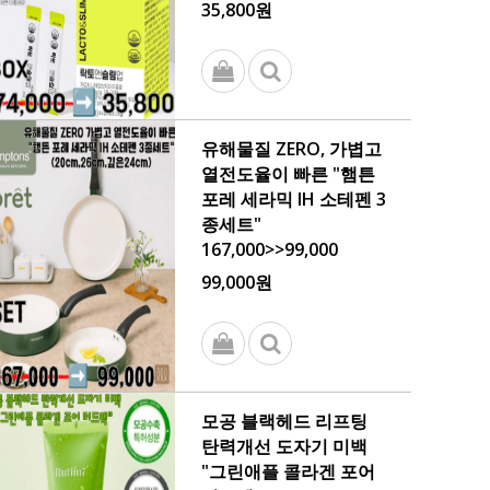
35,800원
유해물질 ZERO, 가볍고
열전도율이 빠른 "햄튼
포레 세라믹 IH 소테펜 3
종세트"
167,000>>99,000
99,000원
모공 블랙헤드 리프팅
탄력개선 도자기 미백
"그린애플 콜라겐 포어