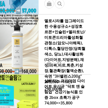
멜로시라를 업그레이드
한 수용성규소+성장호
르몬+인슐린+멜라토닌/
미토콘드리아활성화혈
관청소(암모니아해독),
디톡스,혈당안정(당회혈
색소, 당뇨),대사활성화
(다이어트,지방분해),재
생,회복,피로,회춘,키성
장,혈관확장(혈액순환),
숙면 "3H밸런스200g"
살빠지는 프리미엄 다이
298,000>>168,0
어트 유산균 "닥토 앤 슬
298,000원
림업" 건강기능식품 인
증 2box 초특가 공구
74,000>>35,800