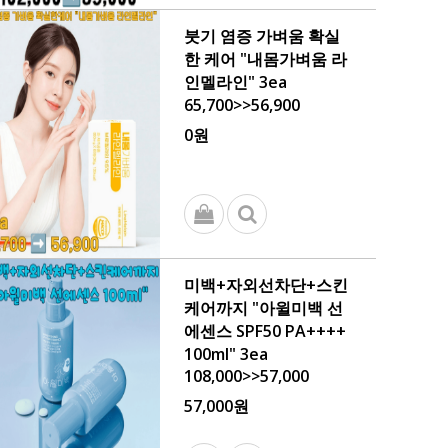
붓기 염증 가벼움 확실
한 케어 "내몸가벼움 라
인멜라인" 3ea
65,700>>56,900
0원
미백+자외선차단+스킨
케어까지 "아윌미백 선
에센스 SPF50 PA++++
100ml" 3ea
108,000>>57,000
57,000원