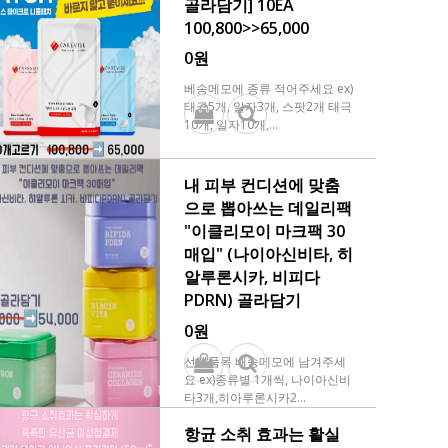
골라담기] 10EA
100,800>>65,000
0원
베송메모에 종류 적어주세요 ex)
태극5개, 일자3개, 스팟2개 태극
10개, 일자10개,...
내 피부 컨디션에 맞춤
으로 뽑아쓰는 데일리팩
"이클리모이 마크팩 30
매입" (나이아신비타, 히
알루론시카, 비피다
PDRN) 골라담기
0원
선택품목 배송메모에 남겨주세
요 ex)종류별 1개씩, 나이아신비
타3개,히아루론시카2...
항균 소취 효과는 활실