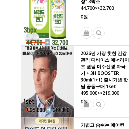
정" 3박스
44,700>>32,700
0원
2026년 가장 핫한 건강
관리 디바이스 에너라이
프 퀀텀 미주신경 자극
기 + 3H BOOSTER
30ml(1+1) 출시기념 핫
딜 공동구매 1set
495,000>>219,000
0원
가볍고 숨쉬는 에어컨