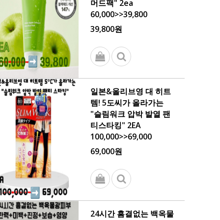
머드팩" 2ea
60,000>>39,800
39,800원
일본&올리브영 대 히트
템! 5도씨가 올라가는
"슬림워크 압박 발열 팬
티스타킹" 2EA
100,000>>69,000
69,000원
24시간 흠결없는 백옥물