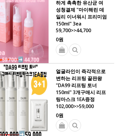
하게 촉촉한 유산균 여
성청결제 "마이해린 데
일리 이너워시 프리미엄
150ml" 3ea
59,700>>44,700
0원
얼굴라인이 즉각적으로
변하는 리프팅 끝판왕
"DA99 리프팅 토너
150ml" 3개구매시 리프
팅마스크 1EA증정
102,000>>59,000
0원