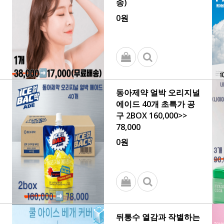
송)
0원
동아제약 얼박 오리지널
에이드 40개 초특가 공
구 2BOX 160,000>>
78,000
0원
뒤통수 열감과 작별하는