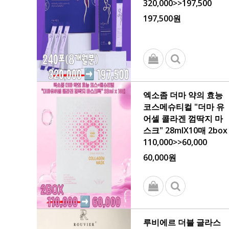
320,000>>197,500
197,500원
엑소좀 더마 약의 효능
코스메슈티컬 "더마 유
어셀 콜라겐 껌딱지 마
스크" 28mlX10매 2box
110,000>>60,000
60,000원
루비에르 더블 글라스