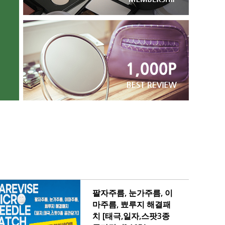
팔자주름, 눈가주름, 이
마주름, 뾰루지 해결패
치 [태극,일자,스팟3종