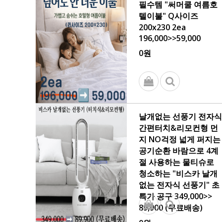
필수템 "써머쿨 여름호
텔이불" Q사이즈
200x230 2ea
196,000>>59,000
0원
날개없는 선풍기 전자식
간편터치&리모컨형 먼
지 NO걱정 넓게 퍼지는
공기순환 바람으로 4계
절 사용하는 물티슈로
청소하는 "비스카 날개
없는 전자식 선풍기" 초
특가 공구 349,000>>
89,900 (무료배송)