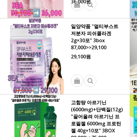
36,000원
일양약품 "멀티부스트
저분자 피쉬콜라겐
2g×30포" 3box
87,000>>29,100
29,100원
고함량 아르기닌
(6000mg)+단백질(12g)
"끌어올려 아르기닌 프
로필젤 6000mg 프로틴
젤 40g×10포" 3BOX