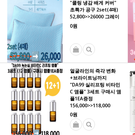
"쿨링 냉감 배게 커버"
초특가 공구 2set(4매)
52,800>>26000 그레이
0원
얼굴라인의 즉각 변화
+브라이트닝까지
"DA99 실리프팅 비타민
C 앰플" 3세트 구매시 앰
플1EA증정
156,000>>118,000
0원