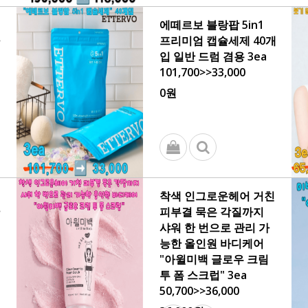
에떼르보 블랑팝 5in1
프리미엄 캡슐세제 40개
입 일반 드럼 겸용 3ea
101,700>>33,000
0원
착색 인그로운헤어 거친
피부결 묵은 각질까지
샤워 한 번으로 관리 가
능한 올인원 바디케어
"아윌미백 글로우 크림
투 폼 스크럽" 3ea
50,700>>36,000