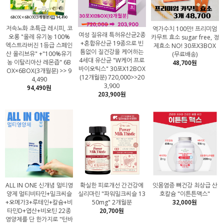
저속노화 초특급 레시피, 코
역가수치 100만! 프리미엄
여성 질유래 특허유산균2종
오롱 "올레 유기농 100%
카무트 효소 sugar free, 정
+혼합유산균 19종으로 빈
엑스트라버진 1등급 스페인
제효소 NO! 30포X3BOX
틈없이 질건강을 케어하는
산 올리브유" +"100%유기
(무료배송)
4세대 유산균 "W케어 프로
농 이탈리아산 레몬즙" 6B
48,700원
바이오틱스" 30포X12BOX
OX×6BOX(3개월분) >> 9
(12개월분) 720,000>>20
4,490
3,900
94,490원
203,900원
ALL IN ONE 신개념 멀티영
확실한 피로개선 간건강에
잇몸염증 뼈건강 최상급 산
양제 멀티비타민+밀크씨슬
실리마린 "파워밀크씨슬 13
호칼슘 "이튼튼맥스"
+오메가3+루테인+칼슘+비
50mg" 2개월분
32,000원
타민D+엽산+비오틴 22종
20,700원
영양제를 단 한가지로 "턴바