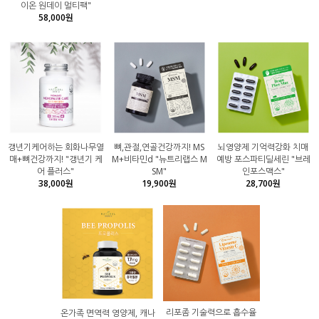
이온 원데이 멀티팩"
58,000원
갱년기케어하는 회화나무열
뼈,관절,연골건강까지! MS
뇌영양제 기억력강화 치매
매+뼈건강까지! "갱년기 케
M+비타민d "뉴트리랩스 M
예방 포스파티딜세린 "브레
어 플러스"
SM"
인포스맥스"
38,000원
19,900원
28,700원
리포좀 기술력으로 흡수율
온가족 면역력 영양제, 캐나