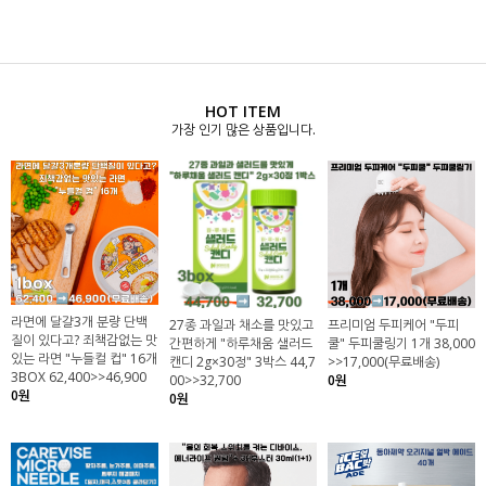
HOT ITEM
가장 인기 많은 상품입니다.
라면에 달걀3개 분량 단백
27종 과일과 채소를 맛있고
프리미엄 두피케어 "두피
질이 있다고? 죄책감없는 맛
간편하게 "하루채움 샐러드
쿨" 두피쿨링기 1개 38,000
있는 라면 "누들컬 컵" 16개
캔디 2g×30정" 3박스 44,7
>>17,000(무료배송)
3BOX 62,400>>46,900
00>>32,700
0원
0원
0원