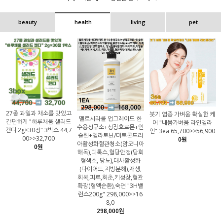
beauty
health
living
pet
27종 과일과 채소를 맛있고
붓기 염증 가벼움 확실한 케
멜로시라를 업그레이드 한
간편하게 "하루채움 샐러드
어 "내몸가벼움 라인멜라
수용성규소+성장호르몬+인
캔디 2g×30정" 3박스 44,7
인" 3ea 65,700>>56,900
슐린+멜라토닌/미토콘드리
00>>32,700
0원
아활성화혈관청소(암모니아
0원
해독),디톡스,혈당안정(당회
혈색소, 당뇨),대사활성화
(다이어트,지방분해),재생,
회복,피로,회춘,키성장,혈관
확장(혈액순환),숙면 "3H밸
런스200g" 298,000>>16
8,0
298,000원