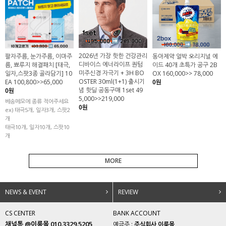
2026년 가장 핫한 건강관리
팔자주름, 눈가주름, 이마주
동아제약 얼박 오리지널 에
디바이스 에너라이프 퀀텀
름, 뾰루지 해결패치 [태극,
이드 40개 초특가 공구 2B
미주신경 자극기 + 3H BO
일자,스팟3종 골라담기] 10
OX 160,000>> 78,000
OSTER 30ml(1+1) 출시기
EA 100,800>>65,000
0원
념 핫딜 공동구매 1set 49
0원
5,000>>219,000
베송메모에 종류 적어주세요
0원
ex) 태극5개, 일자3개, 스팟2
개
태극10개, 일자10개, 스팟10
개
MORE
NEWS & EVENT
REVIEW
CS CENTER
BANK ACCOUNT
채널톡 @이룸몰 010.3329.5205
예금주 :
주식회사 이룸몰