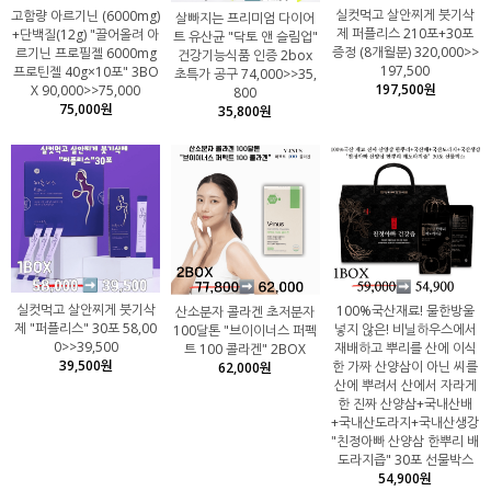
실컷먹고 살안찌게 붓기삭
고함량 아르기닌 (6000mg)
살빠지는 프리미엄 다이어
제 퍼플리스 210포+30포
+단백질(12g) "끌어올려 아
트 유산균 "닥토 앤 슬림업"
증정 (8개월분) 320,000>>
르기닌 프로필젤 6000mg
건강기능식품 인증 2box
197,500
프로틴젤 40g×10포" 3BO
초특가 공구 74,000>>35,
197,500원
X 90,000>>75,000
800
75,000원
35,800원
실컷먹고 살안찌게 붓기삭
100%국산재료! 물한방울
산소분자 콜라겐 초저분자
제 "퍼플리스" 30포 58,00
넣지 않은! 비닐하우스에서
100달톤 "브이이너스 퍼펙
0>>39,500
재배하고 뿌리를 산에 이식
트 100 콜라겐" 2BOX
39,500원
한 가짜 산양삼이 아닌 씨를
62,000원
산에 뿌려서 산에서 자라게
한 진짜 산양삼+국내산배
+국내산도라지+국내산생강
"친정아빠 산양삼 한뿌리 배
도라지즙" 30포 선물박스
54,900원