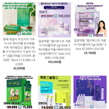
똥배 해결사 차전자피 가르
일양약품 "멀티부스트 저분
일양약품 "멀티부스트 저분
시니아 변비직빵 탄수화물
자 피쉬콜라겐 2g×30포" 3
자 피쉬콜라겐 2g×30포 3
커트 체지방감소 콜레스테
box 87,000>>29,100
개+마블손거울+메세지카드
롤 수치개선까지 가성비 TO
29,100원
+손잡이패키지" 3set 210,
P "내몸가벼움 다이어트 환
000>>105,000
30포" 3box 113,040>>4
105,000원
2,000
42,000원