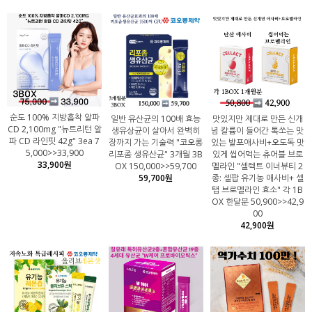
순도 100% 지방흡착 알파
일반 유산균의 100배 효능
맛있지만 제대로 만든 신개
CD 2,100mg "뉴트리턴 알
생유상균이 살아서 완벽히
념 칼륨이 들어간 톡쏘는 맛
파 CD 라인핏 42g" 3ea 7
장까지 가는 기술력 "코오롱
있는 발포애사비+오도독 맛
5,000>>33,900
리포좀 생유산균" 3개월 3B
있게 씹어먹는 츄어블 브로
33,900원
OX 150,000>>59,700
멜라인 "셀렉트 이너뷰티 2
59,700원
종: 셀팝 유기농 애사비+ 셀
탭 브로멜라인 효소" 각 1B
OX 한달분 50,900>>42,9
00
42,900원