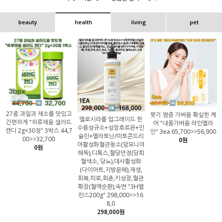
beauty
health
living
pet
27종 과일과 채소를 맛있고
붓기 염증 가벼움 확실한 케
멜로시라를 업그레이드 한
간편하게 "하루채움 샐러드
어 "내몸가벼움 라인멜라
수용성규소+성장호르몬+인
캔디 2g×30정" 3박스 44,7
인" 3ea 65,700>>56,900
슐린+멜라토닌/미토콘드리
00>>32,700
0원
아활성화혈관청소(암모니아
0원
해독),디톡스,혈당안정(당회
혈색소, 당뇨),대사활성화
(다이어트,지방분해),재생,
회복,피로,회춘,키성장,혈관
확장(혈액순환),숙면 "3H밸
런스200g" 298,000>>16
8,0
298,000원