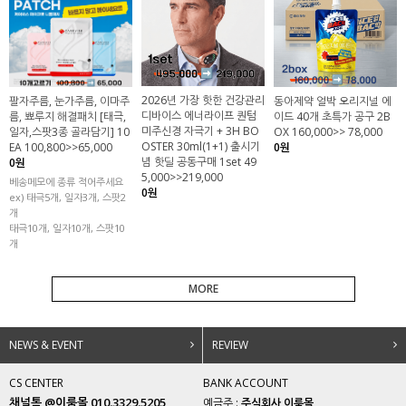
2026년 가장 핫한 건강관리
팔자주름, 눈가주름, 이마주
동아제약 얼박 오리지널 에
디바이스 에너라이프 퀀텀
름, 뾰루지 해결패치 [태극,
이드 40개 초특가 공구 2B
미주신경 자극기 + 3H BO
일자,스팟3종 골라담기] 10
OX 160,000>> 78,000
OSTER 30ml(1+1) 출시기
EA 100,800>>65,000
0원
념 핫딜 공동구매 1set 49
0원
5,000>>219,000
베송메모에 종류 적어주세요
0원
ex) 태극5개, 일자3개, 스팟2
개
태극10개, 일자10개, 스팟10
개
MORE
NEWS & EVENT
REVIEW
CS CENTER
BANK ACCOUNT
채널톡 @이룸몰 010.3329.5205
예금주 :
주식회사 이룸몰