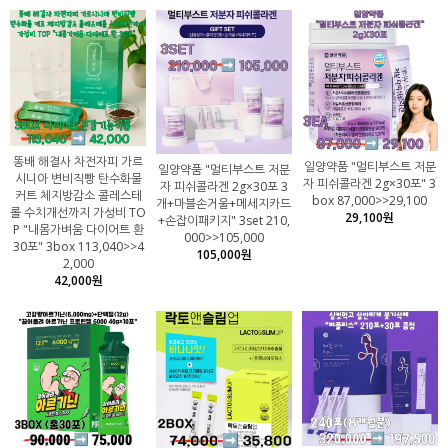
똥배 해결사 차전자피 가르
일양약품 "멀티부스트 저분
일양약품 "멀티부스트 저분
시니아 변비직빵 탄수화물
자 피쉬콜라겐 2g×30포" 3
자 피쉬콜라겐 2g×30포 3
커트 체지방감소 콜레스테
box 87,000>>29,100
개+마블손거울+메세지카드
롤 수치개선까지 가성비 TO
29,100원
+손잡이패키지" 3set 210,
P "내몸가벼움 다이어트 환
000>>105,000
30포" 3box 113,040>>4
105,000원
2,000
42,000원