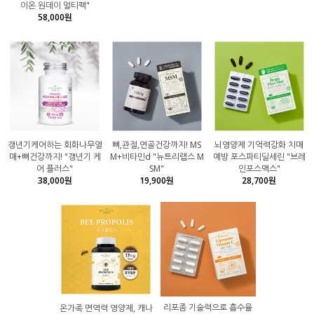
이온 원데이 멀티팩"
58,000원
갱년기케어하는 회화나무열
뼈,관절,연골건강까지! MS
뇌영양제 기억력강화 치매
매+뼈건강까지! "갱년기 케
M+비타민d "뉴트리랩스 M
예방 포스파티딜세린 "브레
어 플러스"
SM"
인포스맥스"
38,000원
19,900원
28,700원
리포좀 기술력으로 흡수율
온가족 면역력 영양제, 캐나