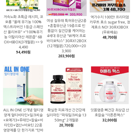
저속노화 초특급 레시피, 코
역가수치 100만! 프리미엄
여성 질유래 특허유산균2종
오롱 "올레 유기농 100%
카무트 효소 sugar free, 정
+혼합유산균 19종으로 빈
엑스트라버진 1등급 스페인
제효소 NO! 30포X3BOX
틈없이 질건강을 케어하는
산 올리브유" +"100%유기
(무료배송)
4세대 유산균 "W케어 프로
농 이탈리아산 레몬즙" 6B
48,700원
바이오틱스" 30포X12BOX
OX×6BOX(3개월분) >> 9
(12개월분) 720,000>>20
4,490
3,900
94,490원
203,900원
ALL IN ONE 신개념 멀티영
확실한 피로개선 간건강에
잇몸염증 뼈건강 최상급 산
양제 멀티비타민+밀크씨슬
실리마린 "파워밀크씨슬 13
호칼슘 "이튼튼맥스"
+오메가3+루테인+칼슘+비
50mg" 2개월분
32,000원
타민D+엽산+비오틴 22종
20,700원
영양제를 단 한가지로 "턴바