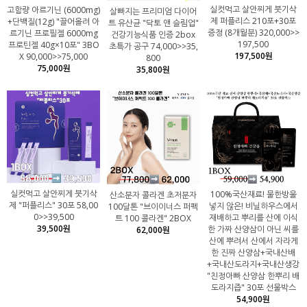
실컷먹고 살안찌게 붓기삭
고함량 아르기닌 (6000mg)
살빠지는 프리미엄 다이어
제 퍼플리스 210포+30포
+단백질(12g) "끌어올려 아
트 유산균 "닥토 앤 슬림업"
증정 (8개월분) 320,000>>
르기닌 프로필젤 6000mg
건강기능식품 인증 2box
197,500
프로틴젤 40g×10포" 3BO
초특가 공구 74,000>>35,
197,500원
X 90,000>>75,000
800
75,000원
35,800원
실컷먹고 살안찌게 붓기삭
100%국산재료! 물한방울
산소분자 콜라겐 초저분자
제 "퍼플리스" 30포 58,00
넣지 않은! 비닐하우스에서
100달톤 "브이이너스 퍼펙
0>>39,500
재배하고 뿌리를 산에 이식
트 100 콜라겐" 2BOX
39,500원
한 가짜 산양삼이 아닌 씨를
62,000원
산에 뿌려서 산에서 자라게
한 진짜 산양삼+국내산배
+국내산도라지+국내산생강
"친정아빠 산양삼 한뿌리 배
도라지즙" 30포 선물박스
54,900원