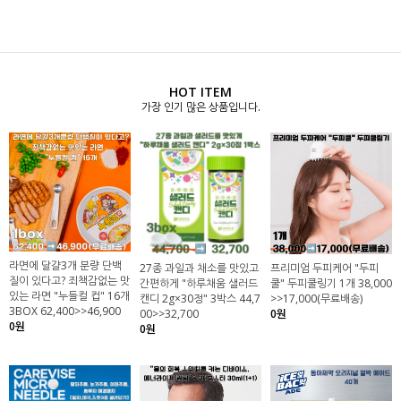
HOT ITEM
가장 인기 많은 상품입니다.
라면에 달걀3개 분량 단백
27종 과일과 채소를 맛있고
프리미엄 두피케어 "두피
질이 있다고? 죄책감없는 맛
간편하게 "하루채움 샐러드
쿨" 두피쿨링기 1개 38,000
있는 라면 "누들컬 컵" 16개
캔디 2g×30정" 3박스 44,7
>>17,000(무료배송)
3BOX 62,400>>46,900
00>>32,700
0원
0원
0원