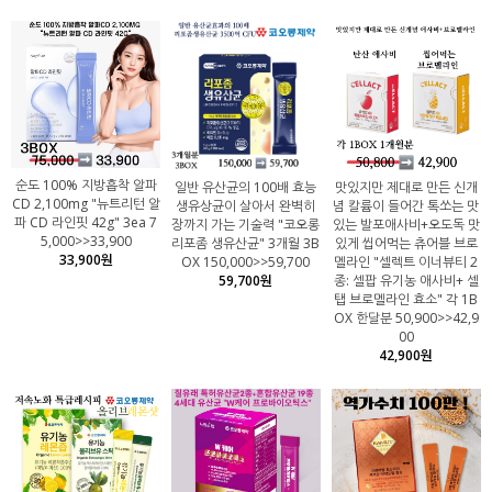
순도 100% 지방흡착 알파
일반 유산균의 100배 효능
맛있지만 제대로 만든 신개
CD 2,100mg "뉴트리턴 알
생유상균이 살아서 완벽히
념 칼륨이 들어간 톡쏘는 맛
파 CD 라인핏 42g" 3ea 7
장까지 가는 기술력 "코오롱
있는 발포애사비+오도독 맛
5,000>>33,900
리포좀 생유산균" 3개월 3B
있게 씹어먹는 츄어블 브로
33,900원
OX 150,000>>59,700
멜라인 "셀렉트 이너뷰티 2
59,700원
종: 셀팝 유기농 애사비+ 셀
탭 브로멜라인 효소" 각 1B
OX 한달분 50,900>>42,9
00
42,900원