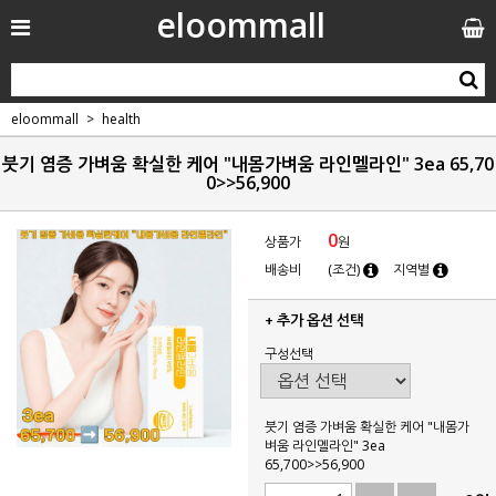
eloommall
eloommall
health
붓기 염증 가벼움 확실한 케어 "내몸가벼움 라인멜라인" 3ea 65,70
0>>56,900
0
상품가
원
배송비
(조건)
지역별
+ 추가 옵션 선택
구성선택
붓기 염증 가벼움 확실한 케어 "내몸가
벼움 라인멜라인" 3ea
65,700>>56,900