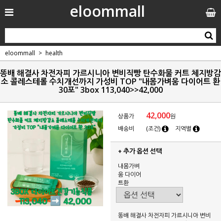
eloommall
eloommall
health
똥배 해결사 차전자피 가르시니아 변비직빵 탄수화물 커트 체지방감
소 콜레스테롤 수치개선까지 가성비 TOP "내몸가벼움 다이어트 환
30포" 3box 113,040>>42,000
42,000
상품가
원
배송비
(조건)
지역별
+ 추가 옵션 선택
내몸가벼
움 다이어
트환
똥배 해결사 차전자피 가르시니아 변비