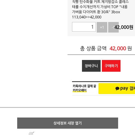
직빵 탄수화물 커트 체지방감소 콜레스
테롤 수치개선까지 가성비 TOP "내몸
가벼움 다이어트 환 30포" 3box
113,040>>42,000
42,000
원
+1
-1
42,000
총 상품 금액
원
장바구니
구매하기
상세정보 새창 열기