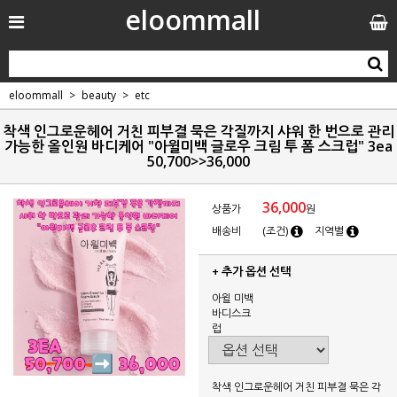
eloommall
eloommall
beauty
etc
착색 인그로운헤어 거친 피부결 묵은 각질까지 샤워 한 번으로 관리
가능한 올인원 바디케어 "아윌미백 글로우 크림 투 폼 스크럽" 3ea
50,700>>36,000
36,000
상품가
원
배송비
(조건)
지역별
+ 추가 옵션 선택
아윌 미백
바디스크
럽
착색 인그로운헤어 거친 피부결 묵은 각