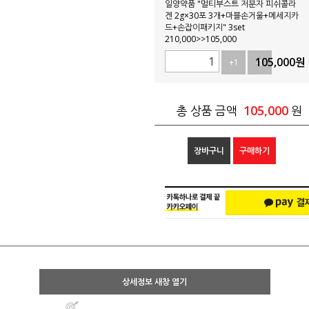
일양약품 "멀티부스트 저분자 피쉬콜라
겐 2g×30포 3개+마블손거울+메세지카
드+손잡이패키지" 3set
210,000>>105,000
105,000
원
+1
-1
105,000
총 상품 금액
원
장바구니
구매하기
상세정보 새창 열기