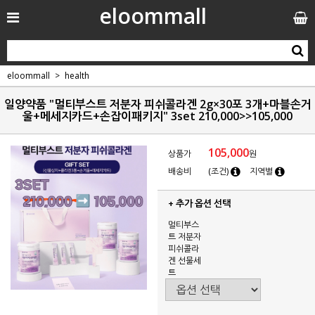
eloommall
eloommall
health
일양약품 "멀티부스트 저분자 피쉬콜라겐 2g×30포 3개+마블손거
울+메세지카드+손잡이패키지" 3set 210,000>>105,000
105,000
상품가
원
배송비
(조건)
지역별
+ 추가 옵션 선택
멀티부스
트 저분자
피쉬콜라
겐 선물세
트