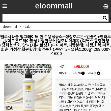
eloommall
eloommall
health
멜로시라를 업그레이드 한 수용성규소+성장호르몬+인슐린+멜라토
닌/미토콘드리아활성화혈관청소(암모니아해독),디톡스,혈당안정
(당회혈색소, 당뇨),대사활성화(다이어트,지방분해),재생,회복,피로,
회춘,키성장,혈관확장(혈액순환),숙면 "3H밸런스200g" 298,000>
>168,0
298,000
상품가
원
배송비
(조건)
지역별
멜로시라를 업그레이드 한 수용성규소
+성장호르몬+인슐린+멜라토닌/미토콘
드리아활성화혈관청소(암모니아해독),
디톡스,혈당안정(당회혈색소, 당뇨),대
사활성화(다이어트,지방분해),재생,회
복,피로,회춘,키성장,혈관확장(혈액순
환),숙면 "3H밸런스200g"