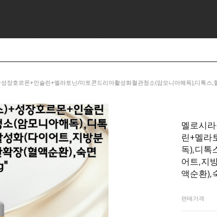
수용성규소+성장호르몬+인슐린+멜라토닌/미토콘드리아활성화혈관청소(암모니아해독),디톡스,
로,
멜로시라
린+멜라
독),디톡
어트,지방
액순환),숙
판매가격