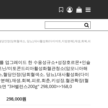
혈당안정(당회혈색소, 당뇨),대사활성화(다이어트,지방분해),재생,회복,피
회춘,키성장,혈관확장(혈액순환),숙면 "3H밸런스200g" 298,000>>168,0
를 업그레이드 한 수용성규소+성장호르몬+인슐
토닌/미토콘드리아활성화혈관청소(암모니아해
스,혈당안정(당회혈색소, 당뇨),대사활성화(다이
분해),재생,회복,피로,회춘,키성장,혈관확장(혈
면 "3H밸런스200g" 298,000>>168,0
298,000
원