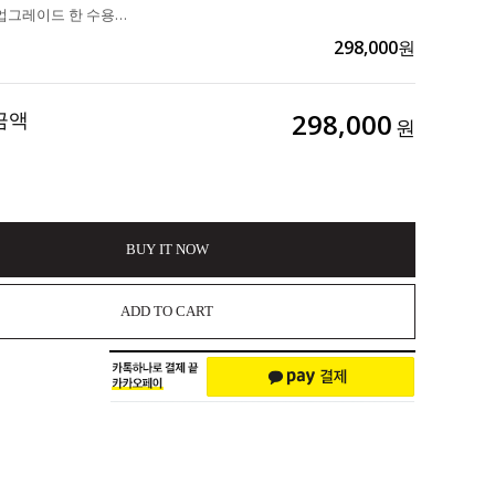
멜로시라를 업그레이드 한 수용성규소+성장호르몬+인슐린+멜라토닌/미토콘드리아활성화혈관청소(암모니아해독),디톡스,혈당안정(당회혈색소, 당뇨),대사활성화(다이어트,지방분해),재생,회복,피로,회춘,키성장,혈관확장(혈액순환),숙면 "3H밸런스200g" 298,000>>168,0
298,000
원
금액
298,000
원
BUY IT NOW
ADD TO CART