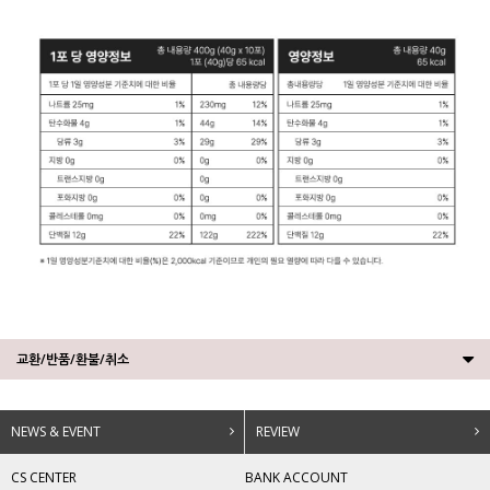
교환/반품/환불/취소
NEWS & EVENT
REVIEW
CS CENTER
BANK ACCOUNT