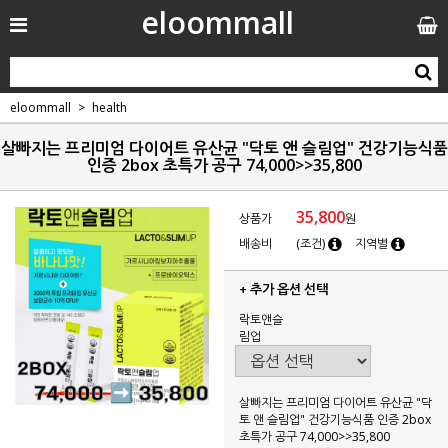
eloommall
eloommall
health
살빠지는 프리미엄 다이어트 유산균 "닥토 앤 슬림업" 건강기능식품
인증 2box 초특가 공구 74,000>>35,800
35,800
상품가
원
배송비
(조건)
지역별
+ 추가 옵션 선택
락토앤슬
림업
살빠지는 프리미엄 다이어트 유산균 "닥
토 앤 슬림업" 건강기능식품 인증 2box
초특가 공구 74,000>>35,800