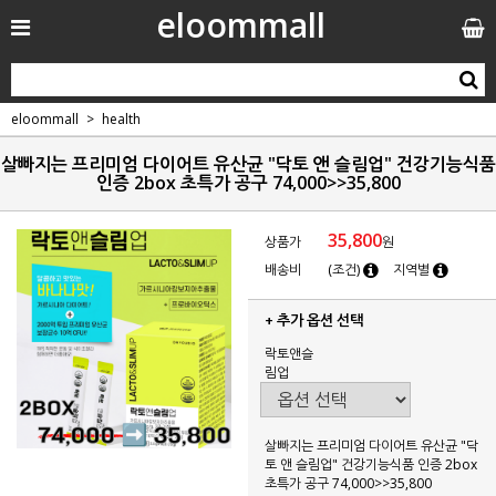
eloommall
eloommall
health
살빠지는 프리미엄 다이어트 유산균 "닥토 앤 슬림업" 건강기능식품
인증 2box 초특가 공구 74,000>>35,800
35,800
상품가
원
배송비
(조건)
지역별
+ 추가 옵션 선택
락토앤슬
림업
살빠지는 프리미엄 다이어트 유산균 "닥
토 앤 슬림업" 건강기능식품 인증 2box
초특가 공구 74,000>>35,800