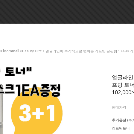
>eloommall >beauty >etc > 얼굴라인이 즉각적으로 변하는 리프팅 끝판왕 "DA99 리
얼굴라인이
프팅 토너
102,000
판매가격
추가옵션
(추
리프팅토너