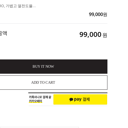
유해물질 ZERO, 가볍고 열전도율이 빠른 "햄튼 포레 세라믹 IH 소테펜 3종세트" 167,000>>99,000
99,000
원
금액
99,000
원
BUY IT NOW
ADD TO CART