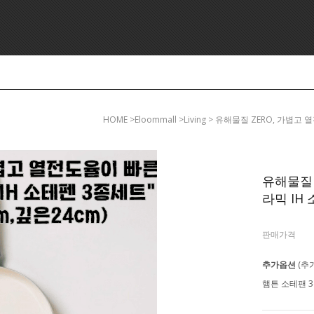
HOME
>eloommall >living > 유해물질 ZERO, 가볍
유해물질 
라믹 IH 
판매가격
추가옵션
(추
햄튼 소테팬 