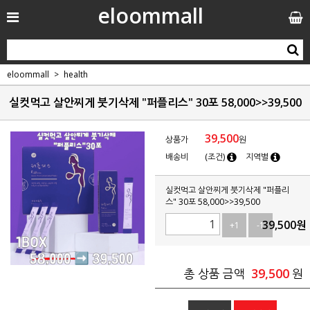
eloommall
eloommall
health
실컷먹고 살안찌게 붓기삭제 "퍼플리스" 30포 58,000>>39,500
39,500
상품가
원
배송비
(조건)
지역별
실컷먹고 살안찌게 붓기삭제 "퍼플리
스" 30포 58,000>>39,500
39,500
원
+1
-1
39,500
총 상품 금액
원