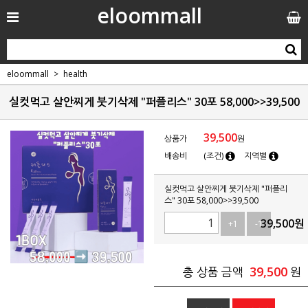
eloommall
eloommall
health
실컷먹고 살안찌게 붓기삭제 "퍼플리스" 30포 58,000>>39,500
39,500
상품가
원
배송비
(조건)
지역별
실컷먹고 살안찌게 붓기삭제 "퍼플리
스" 30포 58,000>>39,500
39,500
원
+1
-1
39,500
총 상품 금액
원