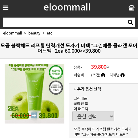
eloommall
eloommall
beauty
etc
모공 블랙헤드 리프팅 탄력개선 도자기 미백 "그린애플 콜라겐 포어
머드팩" 2ea 60,000>>39,800
39,800
상품가
원
배송비
(조건)
지역별
+ 추가 옵션 선택
그린애플
콜라겐 포
어 머드팩
모공 블랙헤드 리프팅 탄력개선 도자기
미백 "그린애플 콜라겐 포어 머드팩"