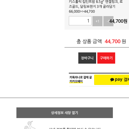
키스홀릭 립틴트밤 8.5g" 엔젤핑크, 로
즈골드, 달링오렌지 3개 골라담기
66,000>>44,700
44,700
원
+1
-1
44,700
총 상품 금액
원
장바구니
구매하기
상세정보 새창 열기