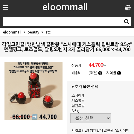
eloommall
eloommall
beauty
etc
각질고민끝! 쨍한발색 끝판왕 "소시에떼 키스홀릭 립틴트밤 8.5g"
엔젤핑크, 로즈골드, 달링오렌지 3개 골라담기 66,000>>44,700
44,700
상품가
원
배송비
(조건)
지역별
+ 추가 옵션 선택
소시에떼
키스홀릭
립틴트밤
8.5g
각질고민끝! 쨍한발색 끝판왕 "소시에떼