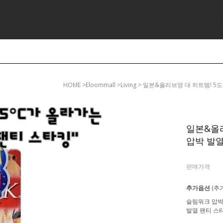
HOME
>eloommall >living > 일본&올리브영 대 히트템! 
일본&올리
압박 발열 
판매가격
추가옵션
(추
슬림워크 압
발열 팬티 스