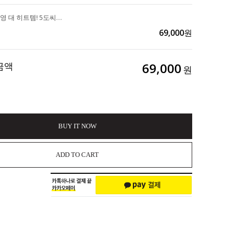
일본&올리브영 대 히트템! 5도씨가 올라가는 "슬림워크 압박 발열 팬티스타킹" 2EA 100,000>>69,000
69,000
원
금액
69,000
원
BUY IT NOW
ADD TO CART