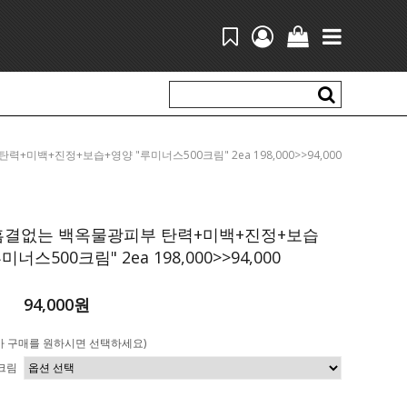
부 탄력+미백+진정+보습+영양 "루미너스500크림" 2ea 198,000>>94,000
 흠결없는 백옥물광피부 탄력+미백+진정+보습
미너스500크림" 2ea 198,000>>94,000
94,000원
가 구매를 원하시면 선택하세요)
크림