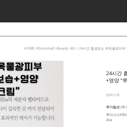
HOME
>eloommall >beauty >etc > 24시간 흠결없는 백옥물광피
24시간
+영양 "루
판매가격
추가옵션
(추
루미너스500
2ea