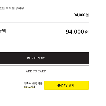
24시간 흠결없는 백옥물광피부 탄력+미백+진정+보습+영양 "루미너스500크림" 2ea 198,000>>94,000
94,000
원
금액
94,000
원
BUY IT NOW
ADD TO CART