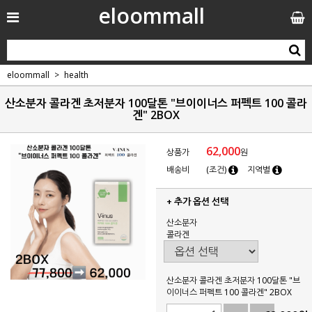
eloommall
eloommall
health
산소분자 콜라겐 초저분자 100달톤 "브이이너스 퍼펙트 100 콜라
겐" 2BOX
62,000
상품가
원
배송비
(조건)
지역별
+ 추가 옵션 선택
산소분자
콜라겐
산소분자 콜라겐 초저분자 100달톤 "브
이이너스 퍼펙트 100 콜라겐" 2BOX