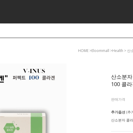
HOME
>eloommall >health
산소분자 
100 콜라
판매가격
추가옵션
(추
산소분자 콜