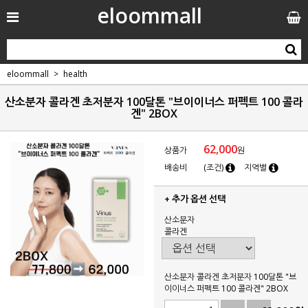
eloommall
eloommall
health
산소분자 콜라겐 초저분자 100달톤 "브이이너스 퍼펙트 100 콜라
겐" 2BOX
62,000
상품가
원
배송비
(조건)
지역별
+ 추가 옵션 선택
산소분자
콜라겐
산소분자 콜라겐 초저분자 100달톤 "브
이이너스 퍼펙트 100 콜라겐" 2BOX