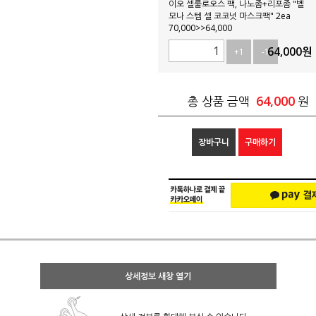
이오 셀룰로오스 팩, 나노좀+리포좀 "벨
모나 스템 셀 코코넛 마스크팩" 2ea
70,000>>64,000
64,000
원
+1
-1
64,000
총 상품 금액
원
장바구니
구매하기
상세정보 새창 열기