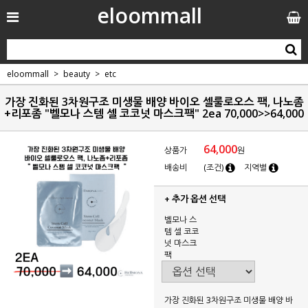
eloommall
eloommall
beauty
etc
가장 진화된 3차원구조 미생물 배양 바이오 셀룰로오스 팩, 나노좀
+리포좀 "벨모나 스템 셀 코코넛 마스크팩" 2ea 70,000>>64,000
64,000
상품가
원
배송비
(조건)
지역별
+ 추가 옵션 선택
벨모나 스
템 셀 코코
넛 마스크
팩
가장 진화된 3차원구조 미생물 배양 바