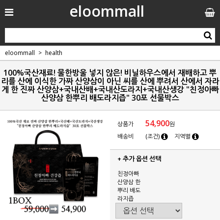
eloommall
eloommall
health
100%국산재료! 물한방울 넣지 않은! 비닐하우스에서 재배하고 뿌
리를 산에 이식한 가짜 산양삼이 아닌 씨를 산에 뿌려서 산에서 자라
게 한 진짜 산양삼+국내산배+국내산도라지+국내산생강 "친정아빠
산양삼 한뿌리 배도라지즙" 30포 선물박스
54,900
상품가
원
배송비
(조건)
지역별
+ 추가 옵션 선택
친정아빠
산양삼 한
뿌리 배도
라지즙