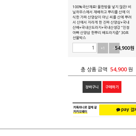
100%국산재료! 물한방울 넣지 않은! 비
닐하우스에서 재배하고 뿌리를 산에 이
식한 가짜 산양삼이 아닌 씨를 산에 뿌려
서 산에서 자라게 한 진짜 산양삼+국내
산배+국내산도라지+국내산생강 "친정
아빠 산양삼 한뿌리 배도라지즙" 30포
선물박스
54,900
원
+1
-1
54,900
총 상품 금액
원
장바구니
구매하기