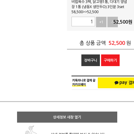
비법육수 3팩, 닭고명1통, 다대기 양념
장 1통 (냉동X 생만두O) 3인분 3set
58,500>>52,500
52,500
원
+1
-1
52,500
총 상품 금액
원
장바구니
구매하기
상세정보 새창 열기