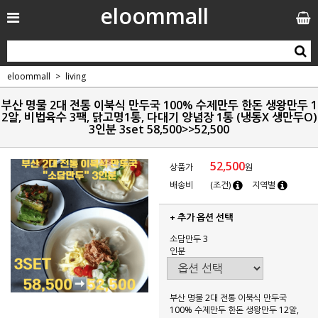
eloommall
eloommall
living
부산 명물 2대 전통 이북식 만두국 100% 수제만두 한돈 생왕만두 1
2알, 비법육수 3팩, 닭고명1통, 다대기 양념장 1통 (냉동X 생만두O)
3인분 3set 58,500>>52,500
52,500
상품가
원
배송비
(조건)
지역별
+ 추가 옵션 선택
소담만두 3
인분
부산 명물 2대 전통 이북식 만두국
100% 수제만두 한돈 생왕만두 12알,