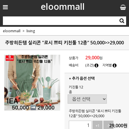
eloommall
eloommall
living
주방히든템 실리콘 "로시 쁘띠 키친툴 12종" 50,000>>29,000
29,000
상품가
원
배송비
(조건)
지역별
+ 추가 옵션 선택
키친툴 12
종
주방히든템 실리콘 "로시 쁘띠 키친툴
12종" 50,000>>29,000
29,000
원
+1
-1