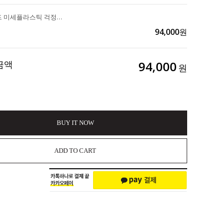
청정뉴질랜드 미세플라스틱 걱정 없는 안전한 프리미엄 소금 "뉴질랜드솔트 3종 선물세트" 102,000>>94,000
94,000
원
금액
94,000
원
BUY IT NOW
ADD TO CART