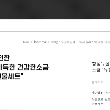
HOME
>eloommall >living > 청정뉴질랜드 미세플라스틱 걱정 없
청정뉴질
소금 "뉴질
판매가격
추가옵션
(추
뉴질랜드 솔트
선물세트