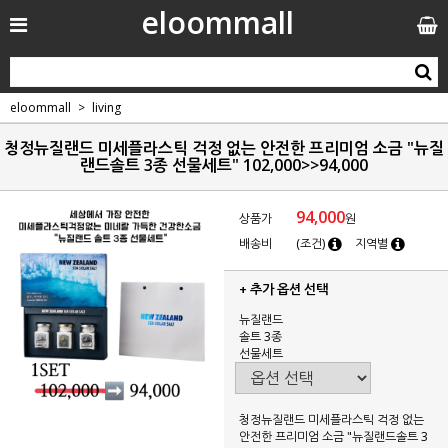
eloommall
eloommall
living
청정뉴질랜드 미세플라스틱 걱정 없는 안전한 프리미엄 소금 "뉴질
랜드솔트 3종 선물세트" 102,000>>94,000
94,000
상품가
원
배송비
(조건)
지역별
+ 추가 옵션 선택
뉴질랜드
솔트 3종
선물세트
청정뉴질랜드 미세플라스틱 걱정 없는
안전한 프리미엄 소금 "뉴질랜드솔트 3