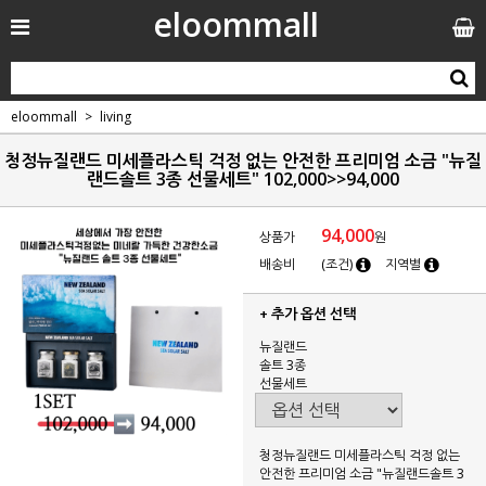
eloommall
eloommall
living
청정뉴질랜드 미세플라스틱 걱정 없는 안전한 프리미엄 소금 "뉴질
랜드솔트 3종 선물세트" 102,000>>94,000
94,000
상품가
원
배송비
(조건)
지역별
+ 추가 옵션 선택
뉴질랜드
솔트 3종
선물세트
청정뉴질랜드 미세플라스틱 걱정 없는
안전한 프리미엄 소금 "뉴질랜드솔트 3