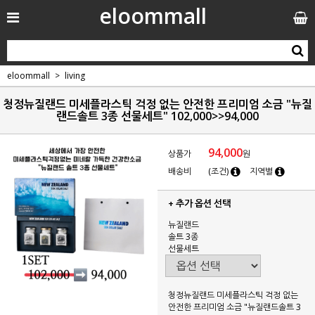
eloommall
eloommall
living
청정뉴질랜드 미세플라스틱 걱정 없는 안전한 프리미엄 소금 "뉴질
랜드솔트 3종 선물세트" 102,000>>94,000
94,000
상품가
원
배송비
(조건)
지역별
+ 추가 옵션 선택
뉴질랜드
솔트 3종
선물세트
청정뉴질랜드 미세플라스틱 걱정 없는
안전한 프리미엄 소금 "뉴질랜드솔트 3