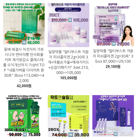
똥배 해결사 차전자피 가르
일양약품 "멀티부스트 저분
일양약품 "멀티부스트 저분
시니아 변비직빵 탄수화물
자 피쉬콜라겐 2g×30포" 3
자 피쉬콜라겐 2g×30포 3
커트 체지방감소 콜레스테
box 87,000>>29,100
개+마블손거울+메세지카드
롤 수치개선까지 가성비 TO
29,100원
+손잡이패키지" 3set 210,
P "내몸가벼움 다이어트 환
000>>105,000
30포" 3box 113,040>>4
105,000원
2,000
42,000원