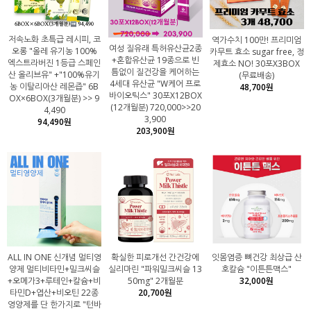
저속노화 초특급 레시피, 코
역가수치 100만! 프리미엄
여성 질유래 특허유산균2종
오롱 "올레 유기농 100%
카무트 효소 sugar free, 정
+혼합유산균 19종으로 빈
엑스트라버진 1등급 스페인
제효소 NO! 30포X3BOX
틈없이 질건강을 케어하는
산 올리브유" +"100%유기
(무료배송)
4세대 유산균 "W케어 프로
농 이탈리아산 레몬즙" 6B
48,700원
바이오틱스" 30포X12BOX
OX×6BOX(3개월분) >> 9
(12개월분) 720,000>>20
4,490
3,900
94,490원
203,900원
ALL IN ONE 신개념 멀티영
확실한 피로개선 간건강에
잇몸염증 뼈건강 최상급 산
양제 멀티비타민+밀크씨슬
실리마린 "파워밀크씨슬 13
호칼슘 "이튼튼맥스"
+오메가3+루테인+칼슘+비
50mg" 2개월분
32,000원
타민D+엽산+비오틴 22종
20,700원
영양제를 단 한가지로 "턴바