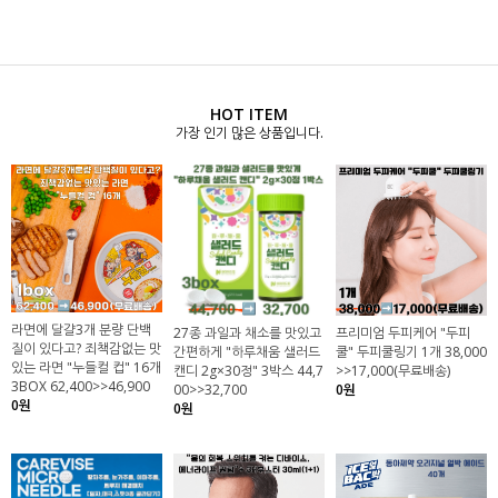
HOT ITEM
가장 인기 많은 상품입니다.
라면에 달걀3개 분량 단백
27종 과일과 채소를 맛있고
프리미엄 두피케어 "두피
질이 있다고? 죄책감없는 맛
간편하게 "하루채움 샐러드
쿨" 두피쿨링기 1개 38,000
있는 라면 "누들컬 컵" 16개
캔디 2g×30정" 3박스 44,7
>>17,000(무료배송)
3BOX 62,400>>46,900
00>>32,700
0원
0원
0원