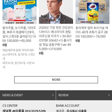
2026년 가장 핫한 건강관리
팔자주름, 눈가주름, 이마주
동아제약 얼박 오리지널 에
디바이스 에너라이프 퀀텀
름, 뾰루지 해결패치 [태극,
이드 40개 초특가 공구 2B
미주신경 자극기 + 3H BO
일자,스팟3종 골라담기] 10
OX 160,000>> 78,000
OSTER 30ml(1+1) 출시기
EA 100,800>>65,000
0원
념 핫딜 공동구매 1set 49
0원
5,000>>219,000
베송메모에 종류 적어주세요
0원
ex) 태극5개, 일자3개, 스팟2
개
태극10개, 일자10개, 스팟10
개
MORE
NEWS & EVENT
REVIEW
CS CENTER
BANK ACCOUNT
채널톡 @이룸몰 010.3329.5205
예금주 :
주식회사 이룸몰