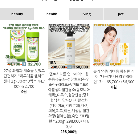
beauty
health
living
pet
27종 과일과 채소를 맛있고
붓기 염증 가벼움 확실한 케
멜로시라를 업그레이드 한
간편하게 "하루채움 샐러드
어 "내몸가벼움 라인멜라
수용성규소+성장호르몬+인
캔디 2g×30정" 3박스 44,7
인" 3ea 65,700>>56,900
슐린+멜라토닌/미토콘드리
00>>32,700
0원
아활성화혈관청소(암모니아
0원
해독),디톡스,혈당안정(당회
혈색소, 당뇨),대사활성화
(다이어트,지방분해),재생,
회복,피로,회춘,키성장,혈관
확장(혈액순환),숙면 "3H밸
런스200g" 298,000>>16
8,0
298,000원