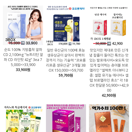
순도 100% 지방흡착 알파
일반 유산균의 100배 효능
맛있지만 제대로 만든 신개
CD 2,100mg "뉴트리턴 알
생유상균이 살아서 완벽히
념 칼륨이 들어간 톡쏘는 맛
파 CD 라인핏 42g" 3ea 7
장까지 가는 기술력 "코오롱
있는 발포애사비+오도독 맛
5,000>>33,900
리포좀 생유산균" 3개월 3B
있게 씹어먹는 츄어블 브로
33,900원
OX 150,000>>59,700
멜라인 "셀렉트 이너뷰티 2
59,700원
종: 셀팝 유기농 애사비+ 셀
탭 브로멜라인 효소" 각 1B
OX 한달분 50,900>>42,9
00
42,900원