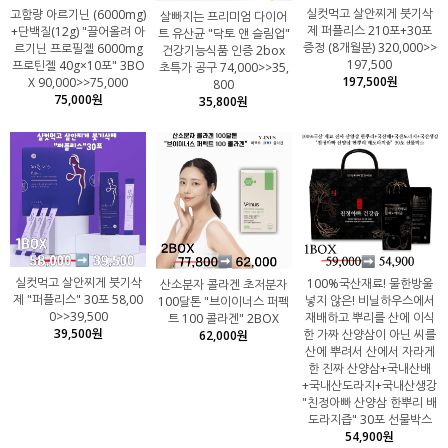
실컷먹고 살안찌게 붓기삭
고함량 아르기닌 (6000mg)
살빠지는 프리미엄 다이어
제 퍼플리스 210포+30포
+단백질(12g) "끌어올려 아
트 유산균 "닥토 앤 슬림업"
증정 (8개월분) 320,000>>
르기닌 프로필젤 6000mg
건강기능식품 인증 2box
197,500
프로틴젤 40g×10포" 3BO
초특가 공구 74,000>>35,
197,500원
X 90,000>>75,000
800
75,000원
35,800원
실컷먹고 살안찌게 붓기삭
100%국산재료! 물한방울
산소분자 콜라겐 초저분자
제 "퍼플리스" 30포 58,00
넣지 않은! 비닐하우스에서
100달톤 "브이이너스 퍼펙
0>>39,500
재배하고 뿌리를 산에 이식
트 100 콜라겐" 2BOX
39,500원
한 가짜 산양삼이 아닌 씨를
62,000원
산에 뿌려서 산에서 자라게
한 진짜 산양삼+국내산배
+국내산도라지+국내산생강
"친정아빠 산양삼 한뿌리 배
도라지즙" 30포 선물박스
54,900원