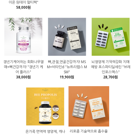
이온 원데이 멀티팩"
58,000원
갱년기케어하는 회화나무열
뼈,관절,연골건강까지! MS
뇌영양제 기억력강화 치매
매+뼈건강까지! "갱년기 케
M+비타민d "뉴트리랩스 M
예방 포스파티딜세린 "브레
어 플러스"
SM"
인포스맥스"
38,000원
19,900원
28,700원
리포좀 기술력으로 흡수율
온가족 면역력 영양제, 캐나