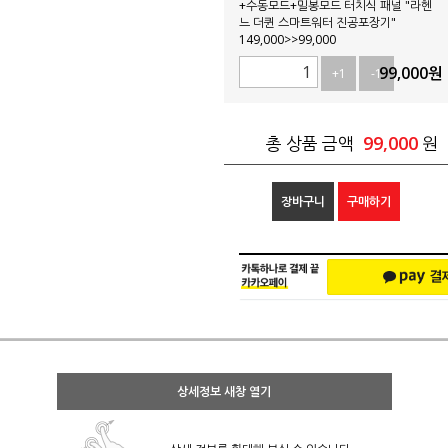
+수동모드+밀봉모드 터치식 패널 "라헨
느 더퀸 스마트워터 진공포장기"
149,000>>99,000
99,000
원
+1
-1
99,000
총 상품 금액
원
장바구니
구매하기
상세정보 새창 열기