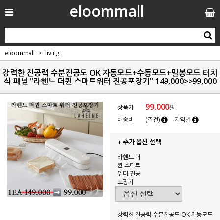
eloommall
eloommall
living
강력한 진공력 수분진공도 OK 자동모드+수동모드+밀봉모드 터치
식 패널 "라헨느 더퀸 스마트워터 진공포장기" 149,000>>99,000
99,000
상품가
원
배송비
(조건)
지역별
+ 추가 옵션 선택
라헨느 더
퀸 스마트
워터 진공
포장기
강력한 진공력 수분진공도 OK 자동모드