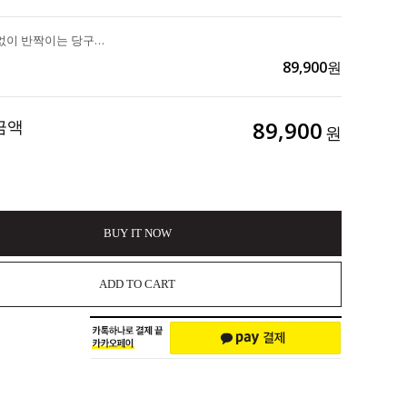
무자극 흠결없이 반짝이는 당구공 피부의 완성 "유수코스매틱 수분앰플패드" 170ml 60매 3ea 135,000>>89,900
89,900
원
금액
89,900
원
BUY IT NOW
ADD TO CART