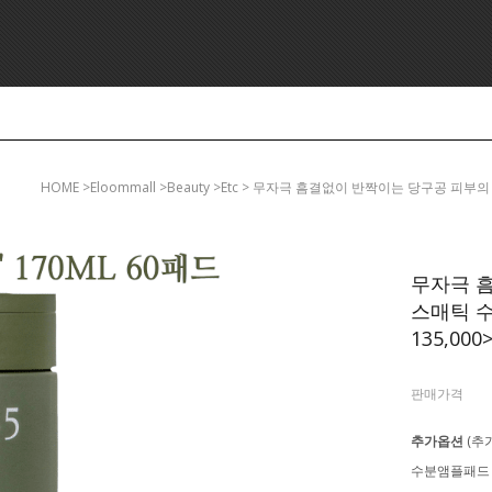
HOME
>eloommall >beauty >etc > 무자극 흠결없이 반짝이는 당구공 피부의 
무자극 
스매틱 수
135,000
판매가격
추가옵션
(추
수분앰플패드