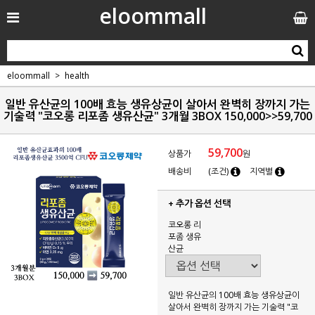
eloommall
eloommall
health
일반 유산균의 100배 효능 생유상균이 살아서 완벽히 장까지 가는
기술력 "코오롱 리포좀 생유산균" 3개월 3BOX 150,000>>59,700
59,700
상품가
원
배송비
(조건)
지역별
+ 추가 옵션 선택
코오롱 리
포좀 생유
산균
일반 유산균의 100배 효능 생유상균이
살아서 완벽히 장까지 가는 기술력 "코