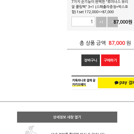
7가지 순기능이 완벽한 "루미너스 유리
알 쿨링팩" 3+1 (스패츌라증정+박스포
함) 1set 172,000>>87,000
87,000
원
+1
-1
87,000
총 상품 금액
원
장바구니
구매하기
상세정보 새창 열기