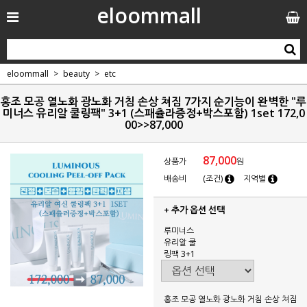
eloommall
eloommall
beauty
etc
홍조 모공 열노화 광노화 거침 손상 쳐짐 7가지 순기능이 완벽한 "루
미너스 유리알 쿨링팩" 3+1 (스패츌라증정+박스포함) 1set 172,0
00>>87,000
87,000
상품가
원
배송비
(조건)
지역별
+ 추가 옵션 선택
루미너스
유리알 쿨
링팩 3+1
홍조 모공 열노화 광노화 거침 손상 쳐짐