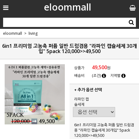
eloommall
eloommall
living
6in1 프리미엄 고농축 퍼퓸 일반 드럼겸용 "라파인 캡슐세제 30개
입" 5pack 120,000>>49,500
49,500
상품가
원
배송비
(조건)
지역별
+ 추가 옵션 선택
라파인 캡
슐세제
6in1 프리미엄 고농축 퍼퓸 일반 드럼겸
용 "라파인 캡슐세제 30개입" 5pack
120,000>>49,500