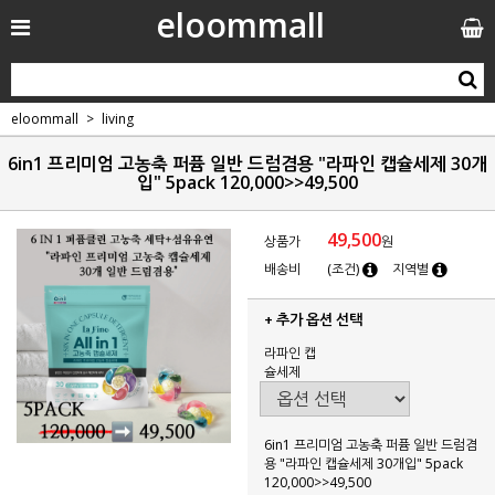
eloommall
eloommall
living
6in1 프리미엄 고농축 퍼퓸 일반 드럼겸용 "라파인 캡슐세제 30개
입" 5pack 120,000>>49,500
49,500
상품가
원
배송비
(조건)
지역별
+ 추가 옵션 선택
라파인 캡
슐세제
6in1 프리미엄 고농축 퍼퓸 일반 드럼겸
용 "라파인 캡슐세제 30개입" 5pack
120,000>>49,500