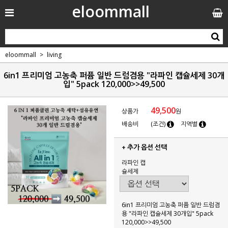
eloommall
eloommall
living
6in1 프리미엄 고농축 퍼퓸 일반 드럼겸용 "라파인 캡슐세제 30개
입" 5pack 120,000>>49,500
49,500
상품가
원
배송비
(조건)
지역별
+ 추가 옵션 선택
라파인 캡
슐세제
6in1 프리미엄 고농축 퍼퓸 일반 드럼겸
용 "라파인 캡슐세제 30개입" 5pack
120,000>>49,500