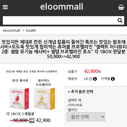
eloommall
eloommall
health
맛있지만 제대로 만든 신개념 칼륨이 들어간 톡쏘는 맛있는 발포애
사비+오도독 맛있게 씹어먹는 츄어블 브로멜라인 "셀렉트 이너뷰티
2종: 셀팝 유기농 애사비+ 셀탭 브로멜라인 효소" 각 1BOX 한달분
50,900>>42,900
42,900
상품가
원
배송비
(조건)
지역별
+ 추가 옵션 선택
셀렉트 애
사비+브로
멜라인