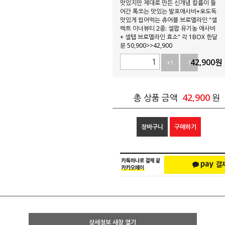
맛있지만 제대로 만든 신개념 칼륨이 들
어간 톡쏘는 맛있는 발포애사비+오도독
맛있게 씹어먹는 츄어블 브로멜라인 "셀
렉트 이너뷰티 2종: 셀팝 유기농 애사비
+ 셀탭 브로멜라인 효소" 각 1BOX 한달
분 50,900>>42,900
42,900
원
+1
-1
42,900
총 상품 금액
원
장바구니
구매하기
상세정보 새창 열기