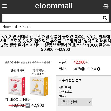
eloommall
eloommall
health
맛있지만 제대로 만든 신개념 칼륨이 들어간 톡쏘는 맛있는 발포애
사비+오도독 맛있게 씹어먹는 츄어블 브로멜라인 "셀렉트 이너뷰티
2종: 셀팝 유기농 애사비+ 셀탭 브로멜라인 효소" 각 1BOX 한달분
50,900>>42,900
42,900
상품가
원
배송비
(조건)
지역별
+ 추가 옵션 선택
셀렉트 애
사비+브로
멜라인