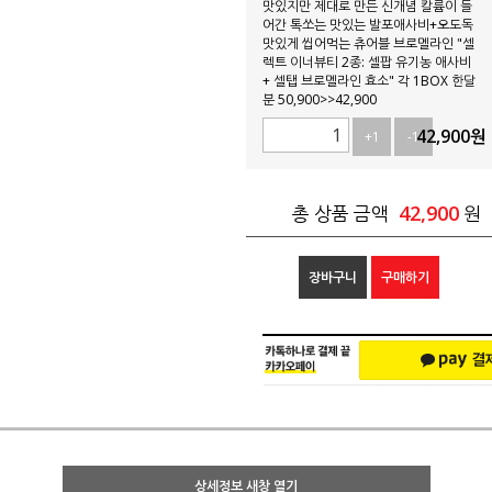
맛있지만 제대로 만든 신개념 칼륨이 들
어간 톡쏘는 맛있는 발포애사비+오도독
맛있게 씹어먹는 츄어블 브로멜라인 "셀
렉트 이너뷰티 2종: 셀팝 유기농 애사비
+ 셀탭 브로멜라인 효소" 각 1BOX 한달
분 50,900>>42,900
42,900
원
+1
-1
42,900
총 상품 금액
원
장바구니
구매하기
상세정보 새창 열기