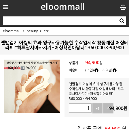
eloommall
eloommall
beauty
etc
맨발걷기 어씽의 효과 영구사용가능한 수작업제작 황동재질 어싱테
라피 "하트괄사마사지기+어싱확인아답터" 360,000>>94,900
94,900
상품가
원
배송비
(조건)
지역별
맨발걷기 어씽의 효과 영구사용가능한
수작업제작 황동재질 어싱테라피 "하트
괄사마사지기+어싱확인아답터"
360,000>>94,900
94,900
원
+1
-1
94,900
총 상품 금액
원