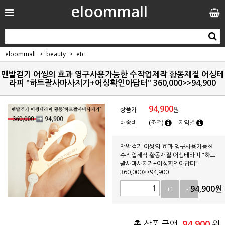
eloommall
eloommall
beauty
etc
맨발걷기 어씽의 효과 영구사용가능한 수작업제작 황동재질 어싱테
라피 "하트괄사마사지기+어싱확인아답터" 360,000>>94,900
94,900
상품가
원
배송비
(조건)
지역별
맨발걷기 어씽의 효과 영구사용가능한
수작업제작 황동재질 어싱테라피 "하트
괄사마사지기+어싱확인아답터"
360,000>>94,900
94,900
원
+1
-1
94,900
총 상품 금액
원