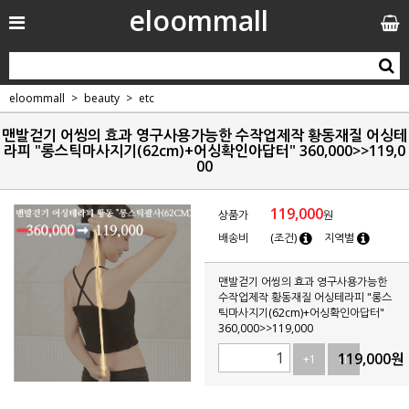
eloommall
eloommall
beauty
etc
맨발걷기 어씽의 효과 영구사용가능한 수작업제작 황동재질 어싱테
라피 "롱스틱마사지기(62cm)+어싱확인아답터" 360,000>>119,0
00
119,000
상품가
원
배송비
(조건)
지역별
맨발걷기 어씽의 효과 영구사용가능한
수작업제작 황동재질 어싱테라피 "롱스
틱마사지기(62cm)+어싱확인아답터"
360,000>>119,000
119,000
원
+1
-1