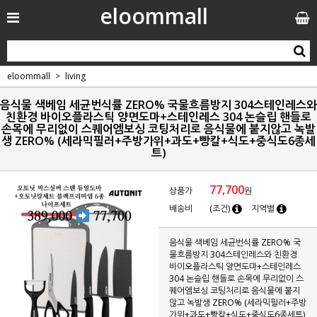
eloommall
eloommall
living
음식물 색베임 세균번식률 ZERO% 국물흐름방지 304스테인레스와
친환경 바이오플라스틱 양면도마+스테인레스 304 논슬립 핸들로
손목에 무리없이 스퀘어엠보싱 코팅처리로 음식물에 붙지않고 녹발
생 ZERO% (세라믹필러+주방가위+과도+빵칼+식도+중식도6종세
트)
77,700
상품가
원
배송비
(조건)
지역별
음식물 색베임 세균번식률 ZERO% 국
물흐름방지 304스테인레스와 친환경
바이오플라스틱 양면도마+스테인레스
304 논슬립 핸들로 손목에 무리없이 스
퀘어엠보싱 코팅처리로 음식물에 붙지
않고 녹발생 ZERO% (세라믹필러+주방
가위+과도+빵칼+식도+중식도6종세트)