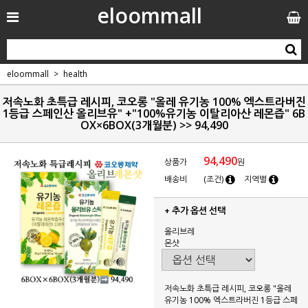
eloommall
eloommall
health
저속노화 초특급 레시피, 코오롱 "올레 유기농 100% 엑스트라버진
1등급 스페인산 올리브유" +"100%유기농 이탈리아산 레몬즙" 6B
OX×6BOX(3개월분) >> 94,490
94,490
상품가
원
배송비
(조건)
지역별
+ 추가 옵션 선택
올리브레
몬샷
저속노화 초특급 레시피, 코오롱 "올레
유기농 100% 엑스트라버진 1등급 스페