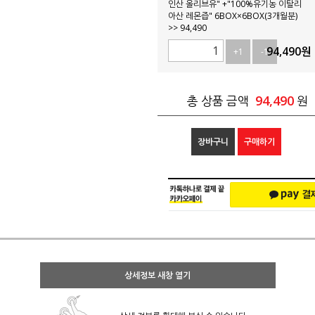
인산 올리브유" +"100%유기농 이탈리
아산 레몬즙" 6BOX×6BOX(3개월분)
>> 94,490
94,490
원
+1
-1
94,490
총 상품 금액
원
장바구니
구매하기
상세정보 새창 열기